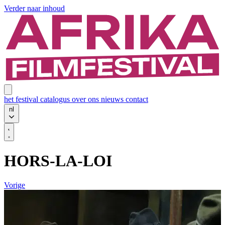
Verder naar inhoud
het festival
catalogus
over ons
nieuws
contact
nl
HORS-LA-LOI
Vorige