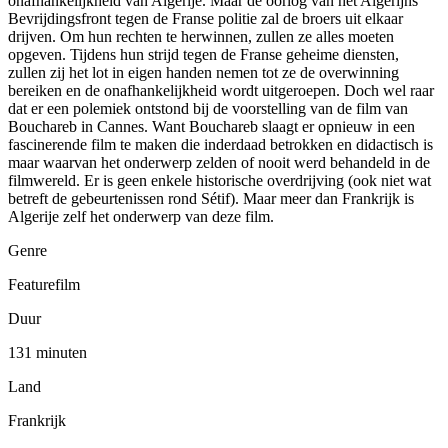
onafhankelijkheid van Algerije. Maar de oorlog van het Algerijns
Bevrijdingsfront tegen de Franse politie zal de broers uit elkaar
drijven. Om hun rechten te herwinnen, zullen ze alles moeten
opgeven. Tijdens hun strijd tegen de Franse geheime diensten,
zullen zij het lot in eigen handen nemen tot ze de overwinning
bereiken en de onafhankelijkheid wordt uitgeroepen. Doch wel raar
dat er een polemiek ontstond bij de voorstelling van de film van
Bouchareb in Cannes. Want Bouchareb slaagt er opnieuw in een
fascinerende film te maken die inderdaad betrokken en didactisch is
maar waarvan het onderwerp zelden of nooit werd behandeld in de
filmwereld. Er is geen enkele historische overdrijving (ook niet wat
betreft de gebeurtenissen rond Sétif). Maar meer dan Frankrijk is
Algerije zelf het onderwerp van deze film.
Genre
Featurefilm
Duur
131 minuten
Land
Frankrijk