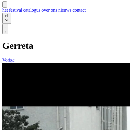
het festival
catalogus
over ons
nieuws
contact
nl
Gerreta
Vorige