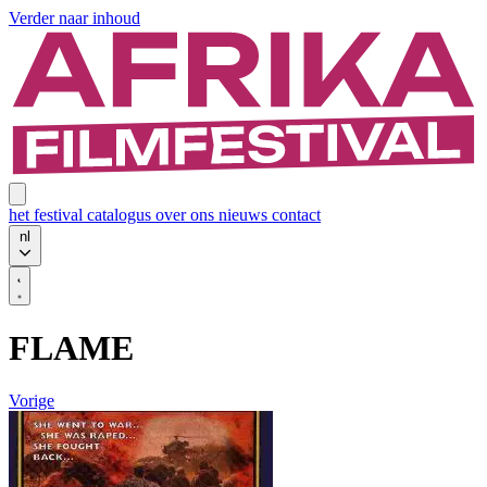
Verder naar inhoud
het festival
catalogus
over ons
nieuws
contact
nl
FLAME
Vorige