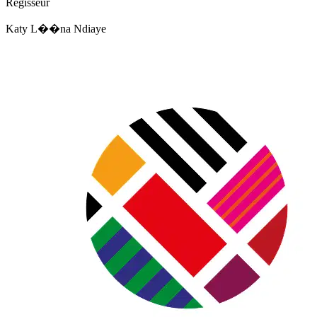
Regisseur
Katy L��na Ndiaye