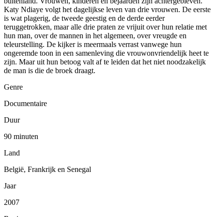
buitenland. Vrouwen, kinderen en bejaarden zijn achtergebleven.
Katy Ndiaye volgt het dagelijkse leven van drie vrouwen. De eerste
is wat plagerig, de tweede geestig en de derde eerder
teruggetrokken, maar alle drie praten ze vrijuit over hun relatie met
hun man, over de mannen in het algemeen, over vreugde en
teleurstelling. De kijker is meermaals verrast vanwege hun
ongeremde toon in een samenleving die vrouwonvriendelijk heet te
zijn. Maar uit hun betoog valt af te leiden dat het niet noodzakelijk
de man is die de broek draagt.
Genre
Documentaire
Duur
90 minuten
Land
België, Frankrijk en Senegal
Jaar
2007