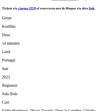
Tickets via
cinema ZED
of reserveren met de filmpas via deze
link
.
Genre
Kortfilm
Duur
14 minuten
Land
Portugal
Jaar
2023
Regisseur
João Brás
Cast
Eddie Henriques, Diogo Tavares, Dans la Lumière, Cláudia