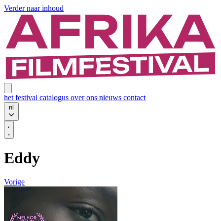
Verder naar inhoud
het festival
catalogus
over ons
nieuws
contact
nl
Eddy
Vorige