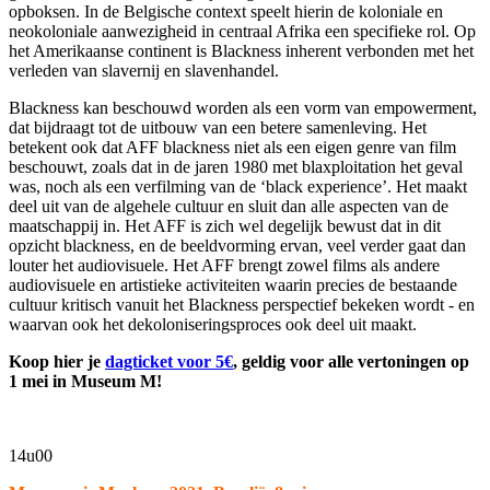
opboksen. In de Belgische context speelt hierin de koloniale en
neokoloniale aanwezigheid in centraal Afrika een specifieke rol. Op
het Amerikaanse continent is Blackness inherent verbonden met het
verleden van slavernij en slavenhandel.
Blackness kan beschouwd worden als een vorm van empowerment,
dat bijdraagt tot de uitbouw van een betere samenleving. Het
betekent ook dat AFF blackness niet als een eigen genre van film
beschouwt, zoals dat in de jaren 1980 met blaxploitation het geval
was, noch als een verfilming van de ‘black experience’. Het maakt
deel uit van de algehele cultuur en sluit dan alle aspecten van de
maatschappij in. Het AFF is zich wel degelijk bewust dat in dit
opzicht blackness, en de beeldvorming ervan, veel verder gaat dan
louter het audiovisuele. Het AFF brengt zowel films als andere
audiovisuele en artistieke activiteiten waarin precies de bestaande
cultuur kritisch vanuit het Blackness perspectief bekeken wordt - en
waarvan ook het dekoloniseringsproces ook deel uit maakt.
Koop hier je
dagticket voor 5€
, geldig voor alle vertoningen op
1 mei in Museum M!
14u00