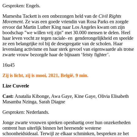
Gesproken: Engels.
Marnesba Tackett is een onbezongen held van de
Civil Rights
Movement
. Ze was een goede vriendin van Rosa Parks en zorgde
ervoor dat Martin Luther King naar Los Angeles kwam om zijn
boodschap "we willen vrij zijn" met 30.000 mensen te delen. Heel
haar leven vocht ze tegen raciale- en genderongelijkheid en speelde
ze een belangrijke rol bij de desegregatie van de scholen. Haar
levenslang activisme en haar sterk gevoel van eigenwaarde als trotse
zwarte vrouw bezorgde haar de bijnaam ‘feisty fighter’.
16u45
Zij is licht, zij is mooi, 2021, België, 9 min.
Lize Cuveele
Cast:
Anatalia Kibonge, Awa Gaye, Kine Gaye, Olivia Elisabeth
Masamba Nzinga, Sarah Diagne
Gesproken: Nederlands.
Jonge zwarte vrouwen spreken openhartig over hun onzekerheden
omtrent hun uiterlijk binnen het heersende westerse
schoonheidsideaal. Terwijl ze elkaar schminken, bespreken ze het