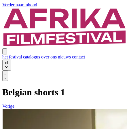
Verder naar inhoud
het festival
catalogus
over ons
nieuws
contact
nl
Belgian shorts 1
Vorige