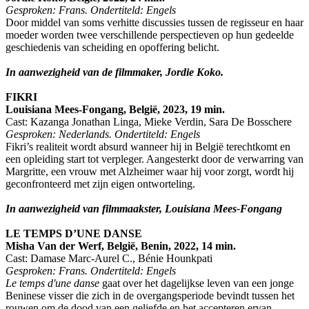
Gesproken: Frans. Ondertiteld: Engels
Door middel van soms verhitte discussies tussen de regisseur en haar
moeder worden twee verschillende perspectieven op hun gedeelde
geschiedenis van scheiding en opoffering belicht.
In aanwezigheid van de filmmaker, Jordie Koko.
FIKRI
Louisiana Mees-Fongang, België, 2023, 19 min.
Cast: Kazanga Jonathan Linga, Mieke Verdin, Sara De Bosschere
Gesproken: Nederlands. Ondertiteld: Engels
Fikri’s realiteit wordt absurd wanneer hij in België terechtkomt en
een opleiding start tot verpleger. Aangesterkt door de verwarring van
Margritte, een vrouw met Alzheimer waar hij voor zorgt, wordt hij
geconfronteerd met zijn eigen ontworteling.
In aanwezigheid van filmmaakster, Louisiana Mees-Fongang
LE TEMPS D’UNE DANSE
Misha Van der Werf, België, Benin, 2022, 14 min.
Cast: Damase Marc-Aurel C., Bénie Hounkpati
Gesproken: Frans. Ondertiteld: Engels
Le temps d'une danse
gaat over het dagelijkse leven van een jonge
Beninese visser die zich in de overgangsperiode bevindt tussen het
rouwen om de dood van een geliefde en het accepteren ervan.