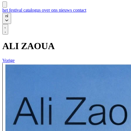
het festival
catalogus
over ons
nieuws
contact
nl
ALI ZAOUA
Vorige