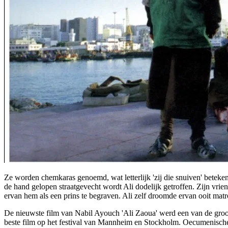
Ze worden chemkaras genoemd, wat letterlijk 'zij die snuiven' betek
de hand gelopen straatgevecht wordt Ali dodelijk getroffen. Zijn vrien
ervan hem als een prins te begraven. Ali zelf droomde ervan ooit matro
De nieuwste film van Nabil Ayouch 'Ali Zaoua' werd een van de groot
beste film op het festival van Mannheim en Stockholm. Oecumenische p