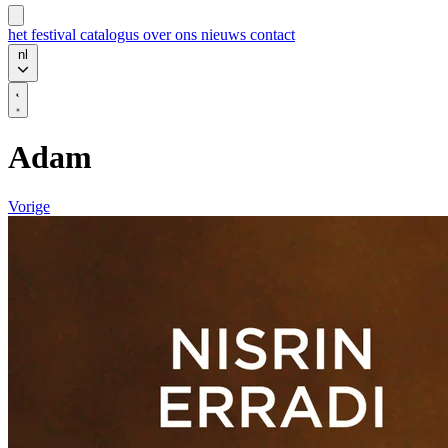
het festival
catalogus
over ons
nieuws
contact
nl
Adam
Vorige