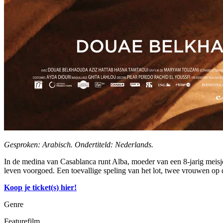
Gesproken: Arabisch. Ondertiteld: Nederlands.
In de medina van Casablanca runt Alba, moeder van een 8-jarig meis
leven voorgoed. Een toevallige speling van het lot, twee vrouwen op d
Koop je ticket(s) hier!
Genre
Featurefilm