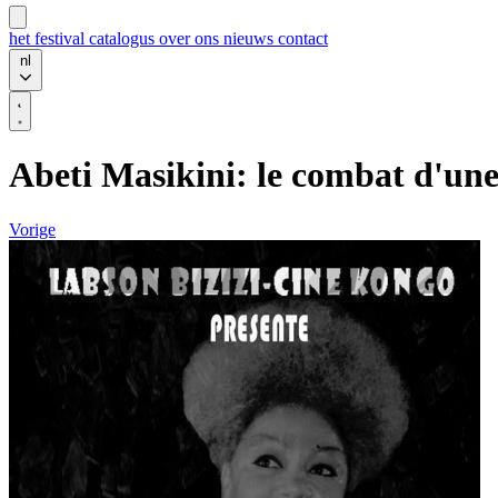
het festival
catalogus
over ons
nieuws
contact
nl
Abeti Masikini: le combat d'un
Vorige