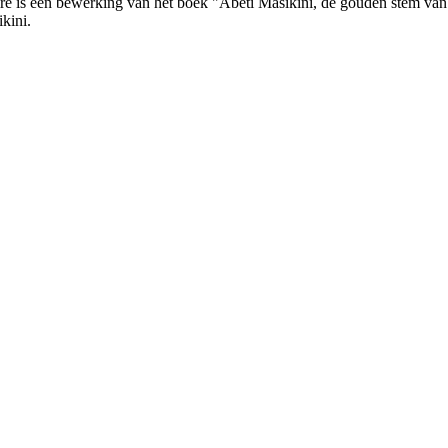
taire is een bewerking van het boek "Abeti Masikini, de gouden stem 
kini.