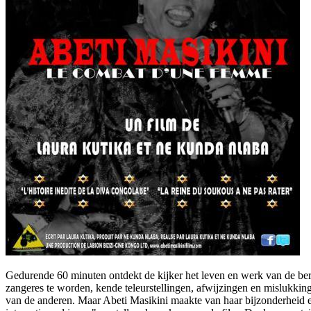
Gedurende 60 minuten ontdekt de kijker het leven en werk van de be
zangeres te worden, kende teleurstellingen, afwijzingen en mislukki
van de anderen. Maar Abeti Masikini maakte van haar bijzonderheid e