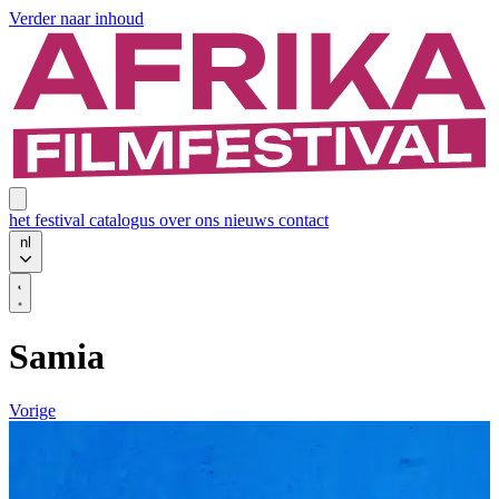
Verder naar inhoud
het festival
catalogus
over ons
nieuws
contact
nl
Samia
Vorige