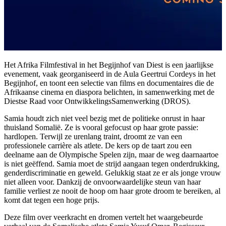
Het Afrika Filmfestival in het Begijnhof van Diest is een jaarlijkse
evenement, vaak georganiseerd in de Aula Geertrui Cordeys in het
Begijnhof, en toont een selectie van films en documentaires die de
Afrikaanse cinema en diaspora belichten, in samenwerking met de
Diestse Raad voor OntwikkelingsSamenwerking (DROS).
Samia houdt zich niet veel bezig met de politieke onrust in haar
thuisland Somalië. Ze is vooral gefocust op haar grote passie:
hardlopen. Terwijl ze urenlang traint, droomt ze van een
professionele carrière als atlete. De kers op de taart zou een
deelname aan de Olympische Spelen zijn, maar de weg daarnaartoe
is niet geëffend. Samia moet de strijd aangaan tegen onderdrukking,
genderdiscriminatie en geweld. Gelukkig staat ze er als jonge vrouw
niet alleen voor. Dankzij de onvoorwaardelijke steun van haar
familie verliest ze nooit de hoop om haar grote droom te bereiken, al
komt dat tegen een hoge prijs.
Deze film over veerkracht en dromen vertelt het waargebeurde