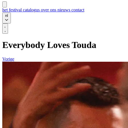
het festival
catalogus
over ons
nieuws
contact
nl
Everybody Loves Touda
Vorige