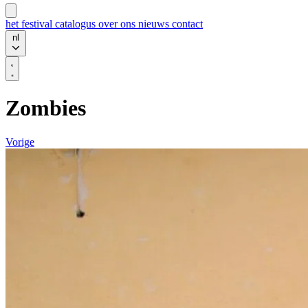
het festival
catalogus
over ons
nieuws
contact
nl
Zombies
Vorige