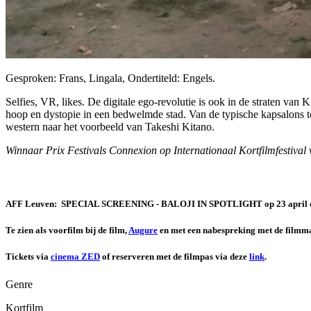
Gesproken: Frans, Lingala, Ondertiteld: Engels.
Selfies, VR, likes. De digitale ego-revolutie is ook in de straten v
hoop en dystopie in een bedwelmde stad. Van de typische kapsalons to
western naar het voorbeeld van Takeshi Kitano.
Winnaar Prix Festivals Connexion op Internationaal Kortfilmfestiva
AFF Leuven: SPECIAL SCREENING -
BALOJI IN SPOTLIGHT
op 23 april
Te zien als voorfilm bij de film,
Augure
en met een nabespreking met de filmma
Tickets via
cinema ZED
of reserveren met de filmpas via deze
link
.
Genre
Kortfilm