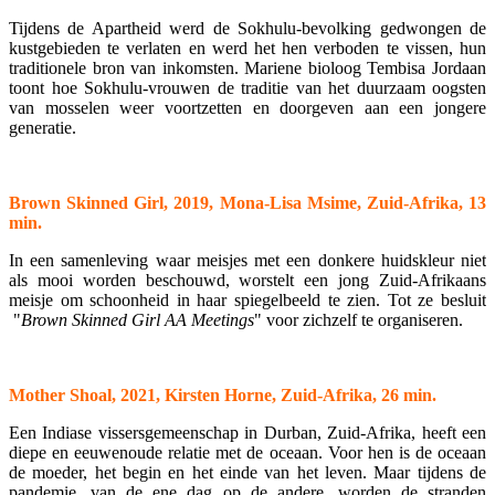
Tijdens de Apartheid werd de Sokhulu-bevolking gedwongen de
kustgebieden te verlaten en werd het hen verboden te vissen, hun
traditionele bron van inkomsten. Mariene bioloog Tembisa Jordaan
toont hoe Sokhulu-vrouwen de traditie van het duurzaam oogsten
van mosselen weer voortzetten en doorgeven aan een jongere
generatie.
Brown Skinned Girl, 2019, Mona-Lisa Msime, Zuid-Afrika, 13
min.
In een samenleving waar meisjes met een donkere huidskleur niet
als mooi worden beschouwd, worstelt een jong Zuid-Afrikaans
meisje om schoonheid in haar spiegelbeeld te zien. Tot ze besluit
"
Brown Skinned Girl AA Meetings
" voor zichzelf te organiseren.
Mother Shoal, 2021, Kirsten Horne, Zuid-Afrika, 26 min.
Een Indiase vissersgemeenschap in Durban, Zuid-Afrika, heeft een
diepe en eeuwenoude relatie met de oceaan. Voor hen is de oceaan
de moeder, het begin en het einde van het leven. Maar tijdens de
pandemie, van de ene dag op de andere, worden de stranden