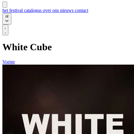
het festival
catalogus
over ons
nieuws
contact
nl
White Cube
Vorige