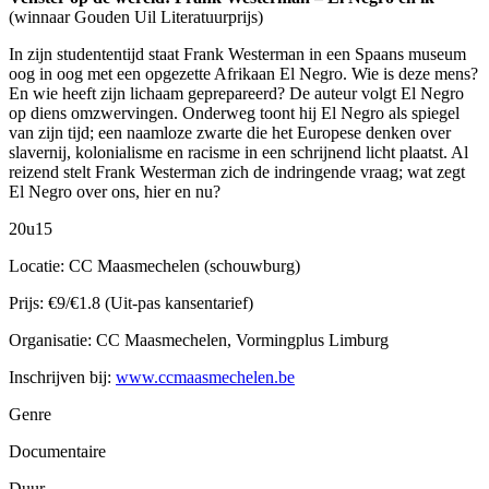
(winnaar Gouden Uil Literatuurprijs)
In zijn studententijd staat Frank Westerman in een Spaans museum
oog in oog met een opgezette Afrikaan El Negro. Wie is deze mens?
En wie heeft zijn lichaam geprepareerd? De auteur volgt El Negro
op diens omzwervingen. Onderweg toont hij El Negro als spiegel
van zijn tijd; een naamloze zwarte die het Europese denken over
slavernij, kolonialisme en racisme in een schrijnend licht plaatst. Al
reizend stelt Frank Westerman zich de indringende vraag; wat zegt
El Negro over ons, hier en nu?
20u15
Locatie: CC Maasmechelen (schouwburg)
Prijs: €9/€1.8 (Uit-pas kansentarief)
Organisatie: CC Maasmechelen, Vormingplus Limburg
Inschrijven bij:
www.ccmaasmechelen.be
Genre
Documentaire
Duur