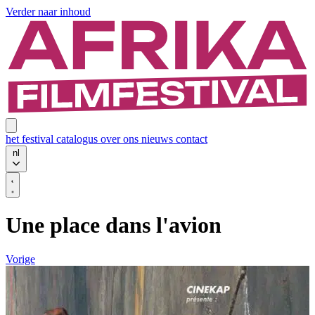
Verder naar inhoud
het festival
catalogus
over ons
nieuws
contact
nl
Une place dans l'avion
Vorige