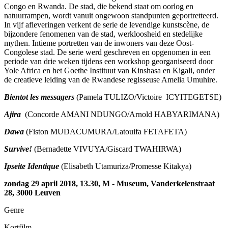
Congo en Rwanda. De stad, die bekend staat om oorlog en
natuurrampen, wordt vanuit ongewoon standpunten geportretteerd.
In vijf afleveringen verkent de serie de levendige kunstscène, de
bijzondere fenomenen van de stad, werkloosheid en stedelijke
mythen. Intieme portretten van de inwoners van deze Oost-
Congolese stad. De serie werd geschreven en opgenomen in een
periode van drie weken tijdens een workshop georganiseerd door
Yole Africa en het Goethe Instituut van Kinshasa en Kigali, onder
de creatieve leiding van de Rwandese regisseuse Amelia Umuhire.
Bientot les messagers
(Pamela TULIZO/Victoire ICYITEGETSE)
Ajira
(Concorde AMANI NDUNGO/Arnold HABYARIMANA)
Dawa
(Fiston MUDACUMURA/Latouifa FETAFETA)
Survive!
(Bernadette VIVUYA/Giscard TWAHIRWA)
Ipseite Identique
(Elisabeth Utamuriza/Promesse Kitakya)
zondag 29 april 2018, 13.30, M - Museum, Vanderkelenstraat
28, 3000 Leuven
Genre
Kortfilm