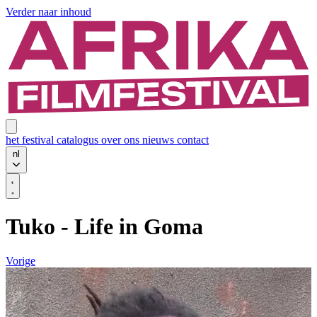
Verder naar inhoud
het festival
catalogus
over ons
nieuws
contact
nl
Tuko - Life in Goma
Vorige