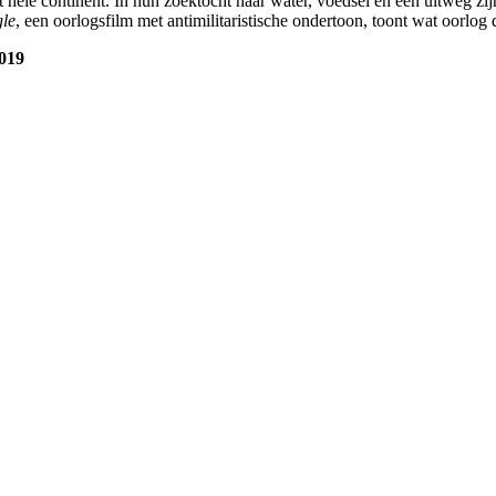
et hele continent. In hun zoektocht naar water, voedsel en een uitweg 
gle
, een oorlogsfilm met antimilitaristische ondertoon, toont wat oorlog
2019