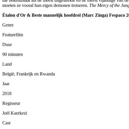
die bekendstaat als de meest uitgestrekte en de meest vijandige van h
moeten ze vooral hun eigen demonen trotseren.
The Mercy of the Jun
Étalon d'Or & Beste mannelijk hoofdrol (Marc Zinga) Fespaco 
Genre
Featurefilm
Duur
90 minuten
Land
België, Frankrijk en Rwanda
Jaar
2018
Regisseur
Joël Karekezi
Cast