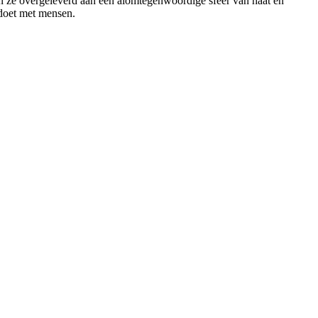
zijn ze overgeleverd aan een alomtegenwoordige sfeer van haat en
 doet met mensen.