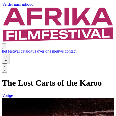
Verder naar inhoud
het festival
catalogus
over ons
nieuws
contact
nl
The Lost Carts of the Karoo
Vorige