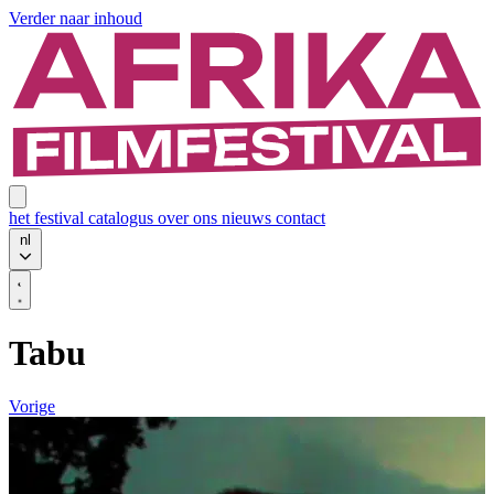
Verder naar inhoud
het festival
catalogus
over ons
nieuws
contact
nl
Tabu
Vorige