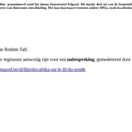
films genomineerd rond het thema
Immaterieel Erfgoed
. Dit maakt deel uit van de
Sustaina
rderen van duurzame ontwikkeling. Het kan daarnaast eveneens andere SDGs, zoals kwaliteitso
n Brahim Tall.
e regisseurs aanwezig zijn voor een
nabespreking
, gemodereerd door
azed.be/nl/film/docafrika-sur-le-fil-du-zenith