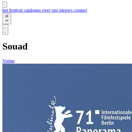
het festival
catalogus
over ons
nieuws
contact
nl
Souad
Vorige