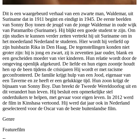
Dit is een waargebeurd verhaal van een zwarte man, Waldemar, uit
Suriname dat in 1911 begint en eindigt in 1945. De eerste beelden
van Sonny Boy tonen de jeugd van de jonge Waldemar in oude wijk
van Paramaribo (Suriname). Hij blijkt een goede student te zijn. Om
zijn studies te kunnen verder zetten vertrekt hij uit Suriname om in
het moederland Nederland te studeren. Hier wordt hij verliefd op
zijn huisbazin Rika in Den Haag. De tegenstellingen konden niet
groter zijn: hij is jong en zwart, zij is zeventien jaar ouder, blank en
een gescheiden moeder van vier kinderen. Hun relatie wordt door de
omgeving openlijk afgekeurd. De liefde en hun eigen zoontje houdt
hen op de been tijdens de crisisjaren Hij wordt er met racisme
geconfronteerd. De familie krijgt hulp van een Jood, eigenaar van
een Taverne en ze heeft er een gelukkige tijd. Hun zoon krijgt de
bijnaam van Sonny Boy. Dan breekt de Tweede Wereldoorlog uit en
dit verandert hun leven. Hij besluit een opmerkelijke stel
onderduikers te helpen, met gevaar voor eigen leven. In 2012 werd
de film in Kinshasa vertoond. Hij werd dat jaar ook in Nederland
geselecteerd voor de Oscar van de beste buitenlandse film.
Genre
Featurefilm