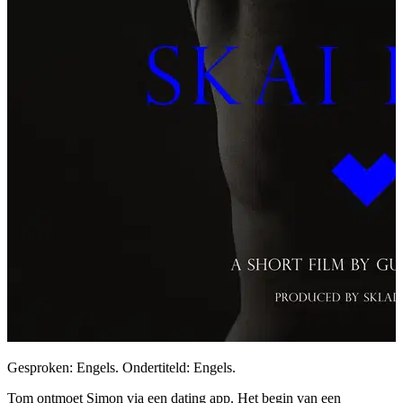
Gesproken: Engels. Ondertiteld: Engels.
Tom ontmoet Simon via een dating app. Het begin van een