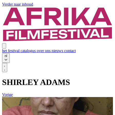
Verder naar inhoud
het festival
catalogus
over ons
nieuws
contact
nl
SHIRLEY ADAMS
Vorige