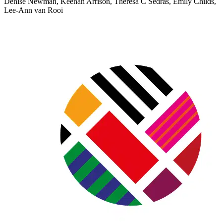
Denise Newman, Keenan Arrison, Theresa C Sedras, Emily Childs,
Lee-Ann van Rooi