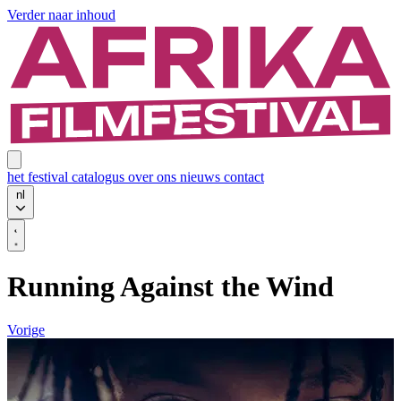
Verder naar inhoud
het festival
catalogus
over ons
nieuws
contact
nl
Running Against the Wind
Vorige