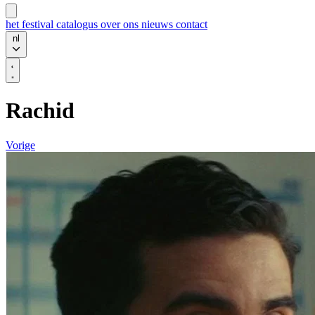
het festival
catalogus
over ons
nieuws
contact
nl
Rachid
Vorige