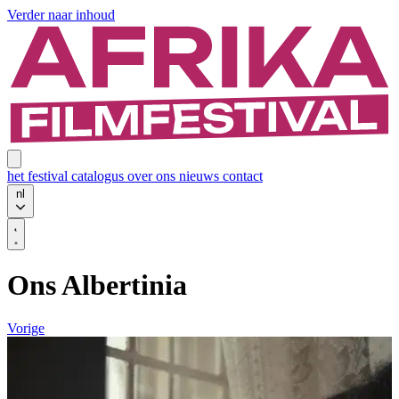
Verder naar inhoud
het festival
catalogus
over ons
nieuws
contact
nl
Ons Albertinia
Vorige