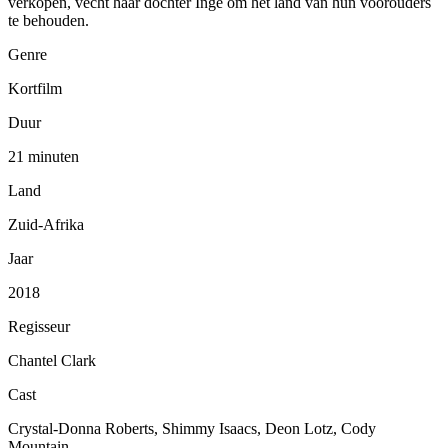
verkopen, vecht haar dochter Inge om het land van hun voorouders
te behouden.
Genre
Kortfilm
Duur
21 minuten
Land
Zuid-Afrika
Jaar
2018
Regisseur
Chantel Clark
Cast
Crystal-Donna Roberts, Shimmy Isaacs, Deon Lotz, Cody
Mountain …