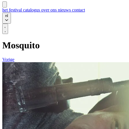
het festival
catalogus
over ons
nieuws
contact
nl
Mosquito
Vorige