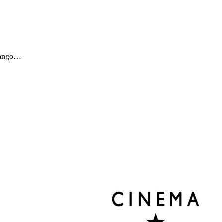
ssango…