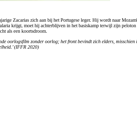
rige Zacarias zich aan bij het Portugese leger. Hij wordt naar Mozam
ia krijgt, moet hij achterblijven in het basiskamp terwijl zijn peloton
tocht als een koortsdroom.
de oorlogsfilm zonder oorlog; het front bevindt zich elders, misschien
elheid.’
(IFFR 2020)