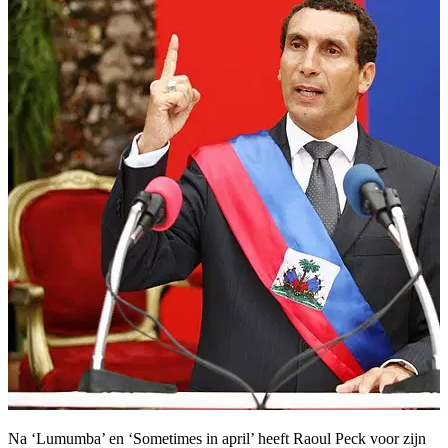
Na ‘Lumumba’ en ‘Sometimes in april’ heeft Raoul Peck voor zijn