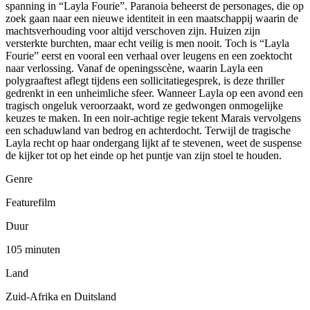
spanning in “Layla Fourie”. Paranoia beheerst de personages, die op
zoek gaan naar een nieuwe identiteit in een maatschappij waarin de
machtsverhouding voor altijd verschoven zijn. Huizen zijn
versterkte burchten, maar echt veilig is men nooit. Toch is “Layla
Fourie” eerst en vooral een verhaal over leugens en een zoektocht
naar verlossing. Vanaf de openingsscène, waarin Layla een
polygraaftest aflegt tijdens een sollicitatiegesprek, is deze thriller
gedrenkt in een unheimliche sfeer. Wanneer Layla op een avond een
tragisch ongeluk veroorzaakt, word ze gedwongen onmogelijke
keuzes te maken. In een noir-achtige regie tekent Marais vervolgens
een schaduwland van bedrog en achterdocht. Terwijl de tragische
Layla recht op haar ondergang lijkt af te stevenen, weet de suspense
de kijker tot op het einde op het puntje van zijn stoel te houden.
Genre
Featurefilm
Duur
105 minuten
Land
Zuid-Afrika en Duitsland