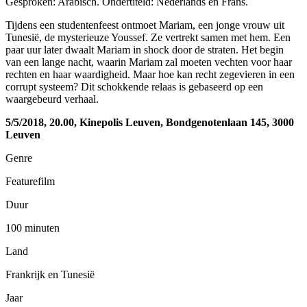
Gesproken: Arabisch. Ondertiteld: Nederlands en Frans.
Tijdens een studentenfeest ontmoet Mariam, een jonge vrouw uit
Tunesië, de mysterieuze Youssef. Ze vertrekt samen met hem. Een
paar uur later dwaalt Mariam in shock door de straten. Het begin
van een lange nacht, waarin Mariam zal moeten vechten voor haar
rechten en haar waardigheid. Maar hoe kan recht zegevieren in een
corrupt systeem? Dit schokkende relaas is gebaseerd op een
waargebeurd verhaal.
5/5/2018, 20.00, Kinepolis Leuven, Bondgenotenlaan 145, 3000
Leuven
Genre
Featurefilm
Duur
100 minuten
Land
Frankrijk en Tunesië
Jaar