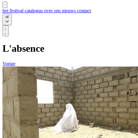
het festival
catalogus
over ons
nieuws
contact
nl
L'absence
Vorige