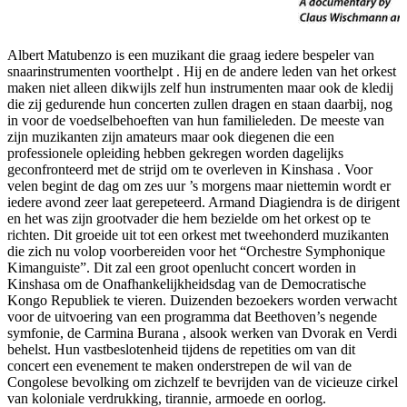
Albert Matubenzo is een muzikant die graag iedere bespeler van
snaarinstrumenten voorthelpt . Hij en de andere leden van het orkest
maken niet alleen dikwijls zelf hun instrumenten maar ook de kledij
die zij gedurende hun concerten zullen dragen en staan daarbij, nog
in voor de voedselbehoeften van hun familieleden. De meeste van
zijn muzikanten zijn amateurs maar ook diegenen die een
professionele opleiding hebben gekregen worden dagelijks
geconfronteerd met de strijd om te overleven in Kinshasa . Voor
velen begint de dag om zes uur ’s morgens maar niettemin wordt er
iedere avond zeer laat gerepeteerd. Armand Diagiendra is de dirigent
en het was zijn grootvader die hem bezielde om het orkest op te
richten. Dit groeide uit tot een orkest met tweehonderd muzikanten
die zich nu volop voorbereiden voor het “Orchestre Symphonique
Kimanguiste”. Dit zal een groot openlucht concert worden in
Kinshasa om de Onafhankelijkheidsdag van de Democratische
Kongo Republiek te vieren. Duizenden bezoekers worden verwacht
voor de uitvoering van een programma dat Beethoven’s negende
symfonie, de Carmina Burana , alsook werken van Dvorak en Verdi
behelst. Hun vastbeslotenheid tijdens de repetities om van dit
concert een evenement te maken onderstrepen de wil van de
Congolese bevolking om zichzelf te bevrijden van de vicieuze cirkel
van koloniale verdrukking, tirannie, armoede en oorlog.