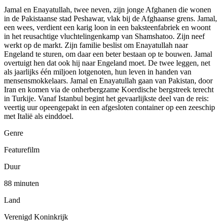
Jamal en Enayatullah, twee neven, zijn jonge Afghanen die wonen
in de Pakistaanse stad Peshawar, vlak bij de Afghaanse grens. Jamal,
een wees, verdient een karig loon in een baksteenfabriek en woont
in het reusachtige vluchtelingenkamp van Shamshatoo. Zijn neef
werkt op de markt. Zijn familie beslist om Enayatullah naar
Engeland te sturen, om daar een beter bestaan op te bouwen. Jamal
overtuigt hen dat ook hij naar Engeland moet. De twee leggen, net
als jaarlijks één miljoen lotgenoten, hun leven in handen van
mensensmokkelaars. Jamal en Enayatullah gaan van Pakistan, door
Iran en komen via de onherbergzame Koerdische bergstreek terecht
in Turkije. Vanaf Istanbul begint het gevaarlijkste deel van de reis:
veertig uur opeengepakt in een afgesloten container op een zeeschip
met Italië als einddoel.
Genre
Featurefilm
Duur
88 minuten
Land
Verenigd Koninkrijk