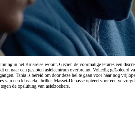
gunning in het Brusselse woont. Gezien de voormalige lerares een discre
idt en naar een gesloten asielcentrum overbrengt. Volledig geïsoleerd van
 gangen. Tania is bereid om door deze hel te gaan voor haar nog vrijlop
ures van een klassieke thriller. Masset-Depasse opteert voor een verzorg
tegen de opsluiting van asielzoekers.