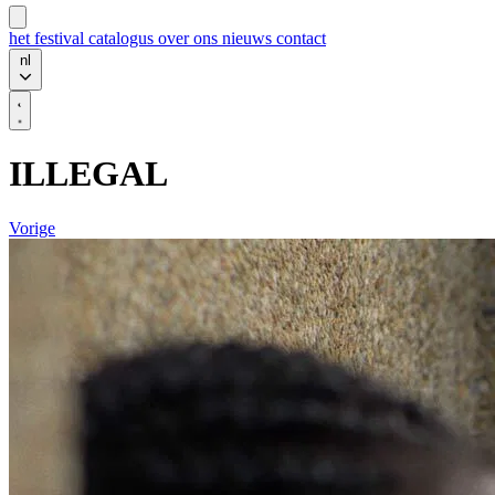
het festival
catalogus
over ons
nieuws
contact
nl
ILLEGAL
Vorige