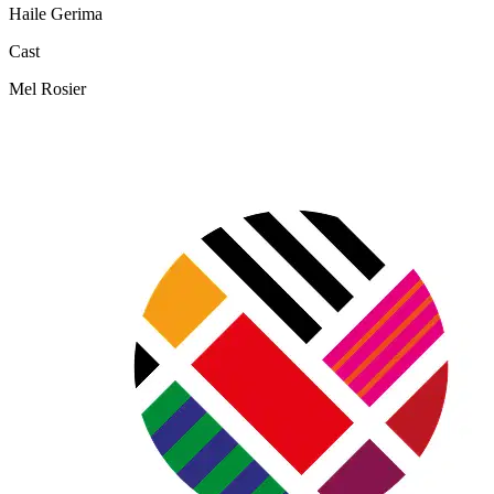
Haile Gerima
Cast
Mel Rosier