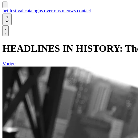
het festival
catalogus
over ons
nieuws
contact
nl
HEADLINES IN HISTORY: The Fi
Vorige