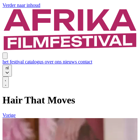
Verder naar inhoud
het festival
catalogus
over ons
nieuws
contact
nl
Hair That Moves
Vorige