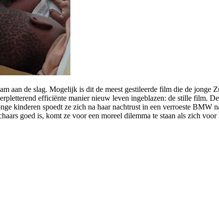
m aan de slag. Mogelijk is dit de meest gestileerde film die de jonge Z
letterend efficiënte manier nieuw leven ingeblazen: de stille film. D
onge kinderen spoedt ze zich na haar nachtrust in een verroeste BMW 
aars goed is, komt ze voor een moreel dilemma te staan als zich voor