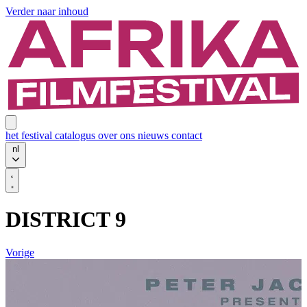
Verder naar inhoud
het festival
catalogus
over ons
nieuws
contact
nl
DISTRICT 9
Vorige