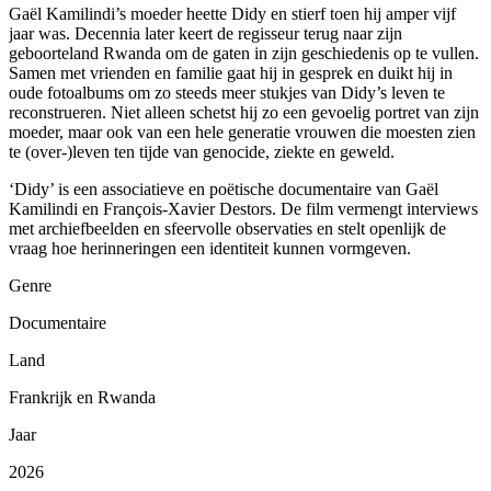
Gaël Kamilindi’s moeder heette Didy en stierf toen hij amper vijf
jaar was. Decennia later keert de regisseur terug naar zijn
geboorteland Rwanda om de gaten in zijn geschiedenis op te vullen.
Samen met vrienden en familie gaat hij in gesprek en duikt hij in
oude fotoalbums om zo steeds meer stukjes van Didy’s leven te
reconstrueren. Niet alleen schetst hij zo een gevoelig portret van zijn
moeder, maar ook van een hele generatie vrouwen die moesten zien
te (over-)leven ten tijde van genocide, ziekte en geweld.
‘Didy’ is een associatieve en poëtische documentaire van Gaël
Kamilindi en François‑Xavier Destors. De film vermengt interviews
met archiefbeelden en sfeervolle observaties en stelt openlijk de
vraag hoe herinneringen een identiteit kunnen vormgeven.
Genre
Documentaire
Land
Frankrijk en Rwanda
Jaar
2026