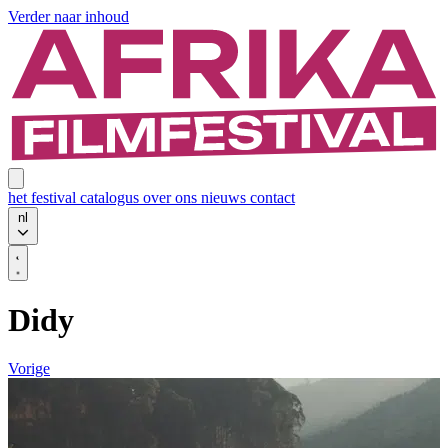
Verder naar inhoud
het festival
catalogus
over ons
nieuws
contact
nl
Didy
Vorige