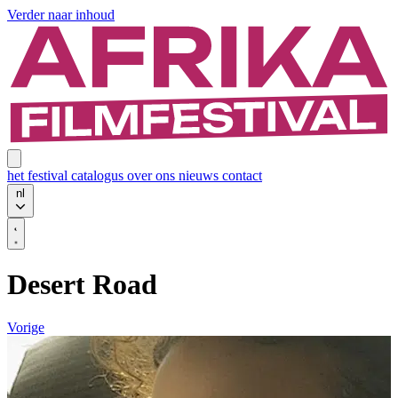
Verder naar inhoud
het festival
catalogus
over ons
nieuws
contact
nl
Desert Road
Vorige