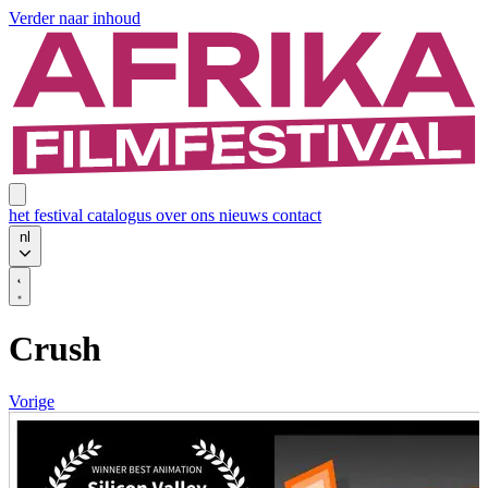
Verder naar inhoud
het festival
catalogus
over ons
nieuws
contact
nl
Crush
Vorige