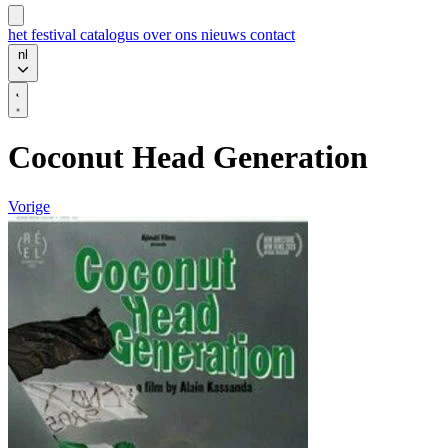
het festival
catalogus
over ons
nieuws
contact
nl
Coconut Head Generation
Vorige