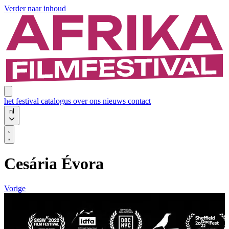
Verder naar inhoud
het festival
catalogus
over ons
nieuws
contact
nl
Cesária Évora
Vorige