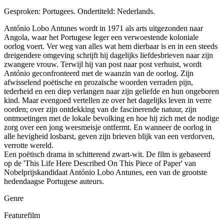
Gesproken: Portugees. Ondertiteld: Nederlands.
António Lobo Antunes wordt in 1971 als arts uitgezonden naar
Angola, waar het Portugese leger een verwoestende koloniale
oorlog voert. Ver weg van alles wat hem dierbaar is en in een steeds
dreigendere omgeving schrijft hij dagelijks liefdesbrieven naar zijn
zwangere vrouw. Terwijl hij van post naar post verhuist, wordt
António geconfronteerd met de waanzin van de oorlog. Zijn
afwisselend poëtische en prozaïsche woorden verraden pijn,
tederheid en een diep verlangen naar zijn geliefde en hun ongeboren
kind. Maar evengoed vertellen ze over het dagelijks leven in verre
oorden; over zijn ontdekking van de fascinerende natuur, zijn
ontmoetingen met de lokale bevolking en hoe hij zich met de nodige
zorg over een jong weesmeisje ontfermt. En wanneer de oorlog in
alle hevigheid losbarst, geven zijn brieven blijk van een verdorven,
verrotte wereld.
Een poëtisch drama in schitterend zwart-wit. De film is gebaseerd
op de 'This Life Here Described On This Piece of Paper' van
Nobelprijskandidaat António Lobo Antunes, een van de grootste
hedendaagse Portugese auteurs.
Genre
Featurefilm