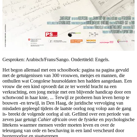
Gesproken: Arabisch/Frans/Sango. Ondertiteld: Engels.
Het begon allemaal met een schoolboek: pagina na pagina gevuld
met de getuigenissen van 300 vrouwen, meisjes en mannen, die
onthullen wat Congolese huursoldaten hen hadden aangedaan. Een
vrouw die een kind opvoedt dat ze ter wereld bracht na een
verkrachting, een jong meisje met een blijvende handicap door een
schotwond in haar knie, ... Terwijl ze proberen hun leven herop te
bouwen -en terwijl, in Den Haag, de juridische vervolging van
misdaden gepleegd tijdens de laatste oorlog nog volop aan de gang
is- breekt de volgende oorlog al uit. Gefilmd over een periode van
zeven jaar getuigt
Cahier africain
over de fysieke en psychologische
littekens waarmee mensen verder moeten leven en over de
teleurgang van orde en beschaving in een land verscheurd door
burgeroorlog en staatsgrepen.