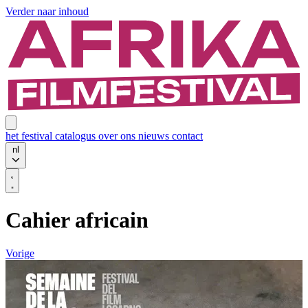
Verder naar inhoud
het festival
catalogus
over ons
nieuws
contact
nl
Cahier africain
Vorige