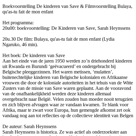
Boekvoorstelling De kinderen van Save & Filmvoorstelling Bulaya,
qu'as-tu fait de mon enfant
Het programma:
20u00: boekvoorstelling: De Kinderen van Save, Sarah Heynssens
20u.30 De film: Bulaya, qu'as-tu fait de mon enfant (Lydia
Ngaruko, 46 min).
Het boek: De kinderen van Save
Aan het einde van de jaren 1950 werden zo’n driehonderd kinderen
uit Rwanda en Burundi ‘geëvacueerd’ en ondergebracht bij
Belgische pleeggezinnen. Het waren metissen, ‘mulatten’,
buitenechtelijke kinderen van Belgische kolonialen en Afrikaanse
vrouwen die door de koloniale autoriteiten in het tehuis van de Witte
Zusters van de missie van Save waren geplaatst
. Aan de vooravond
van de onafhankelijkheid werden deze kinderen allemaal
overgebracht naar België. Velen zouden hun moeder nooit terugzien
en zich blijven afvragen waar ze vandaan kwamen. Te blank voor
Afrika, maar te zwart voor Europa, hun gemengde afkomst zet ook
vandaag nog aan tot reflecties op de collectieve identiteit van Belgen
De auteur: Sarah Heynssens
Sarah Heynssens is historica. Ze was actief als onderzoekster aan