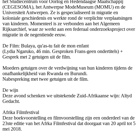
het Studiecentrum voor Oorlog en Hedendaagse Maatschappij
(CEGESOMA), het Antwerpse ModeMuseum (MOMU) en de
Universiteit Antwerpen. Ze is gespecialiseerd in migratie en
koloniale geschiedenis en werkte rond de verplichte verplaatsingen
van kinderen. Momenteel is ze verbonden aan het Algemeen
Rijksarchief, waar ze werkt aan een federaal onderzoeksproject over
migratie in de negentiende eeuw.
De Film: Bulaya, qu'as-tu fait de mon enfant
(Lydia Ngaruko, 46 min. Gesproken Frans-geen ondertitels) +
Gesprek met 2 getuigen uit de film.
Moeders getuigen over de verdwijning van hun kinderen tijdens de
onafhankelijkheid van Rwanda en Burundi.
Nabespreking met twee getuigen uit de film.
De wijn
Deze avond schenken we uitstekende Zuid-Afrikaanse wijn: Altyd
Gedacht.
Afrika Filmfestival
Deze boekvoorstelling en filmvoorstelling zijn een onderdeel van de
23ste editie van het Afrka Filmfestival dat doorgaat van 20 april tot 5
mei 2018.